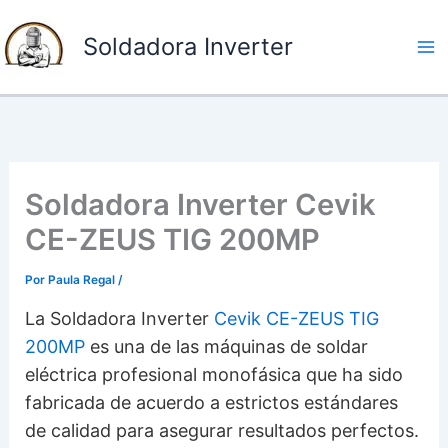
I
Soldadora Inverter
r
a
l
c
o
n
Soldadora Inverter Cevik
t
CE-ZEUS TIG 200MP
e
Por
Paula Regal
/
n
i
La Soldadora Inverter
Cevik CE-ZEUS TIG
d
200MP
es una de las máquinas de soldar
o
eléctrica profesional monofásica que ha sido
fabricada de acuerdo a estrictos estándares
de calidad para asegurar resultados perfectos.