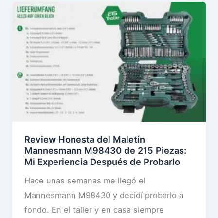
a
l
l
m
e
a
r
l
a
e
p
t
l
í
e
n
g
q
a
Review Honesta del Maletín
u
b
Mannesmann M98430 de 215 Piezas:
e
Mi Experiencia Después de Probarlo
l
e
e
Hace unas semanas me llegó el
s
T
Mannesmann M98430 y decidí probarlo a
t
-
fondo. En el taller y en casa siempre
á