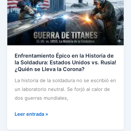
2
o
l
l
6
f
a
a
d
e
C
p
e
s
o
e
l
i
m
n
a
o
p
a
S
Enfrentamiento Épico en la Historia de
n
e
l
la Soldadura: Estados Unidos vs. Rusia!
o
a
t
a
¿Quién se Lleva la Corona?
l
l
e
S
La historia de la soldadura no se escribió en
d
a
n
o
un laboratorio neutral. Se forjó al calor de
a
P
c
l
dos guerras mundiales,
d
r
i
d
o
e
a
a
E
Leer entrada »
r
c
p
d
n
a
i
o
o