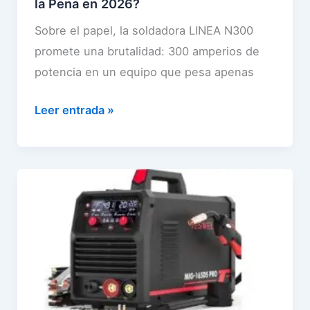
la Pena en 2026?
e
ñ
o
l
o
Sobre el papel, la soldadora LINEA N300
s
M
s
promete una brutalidad: 300 amperios de
h
a
:
potencia en un equipo que pesa apenas
o
l
¿
g
S
e
Leer entrada »
v
a
o
t
a
r
l
í
l
e
d
n
e
s
a
M
l
(
d
a
o
y
o
n
q
c
r
n
u
u
a
e
e
e
L
s
c
s