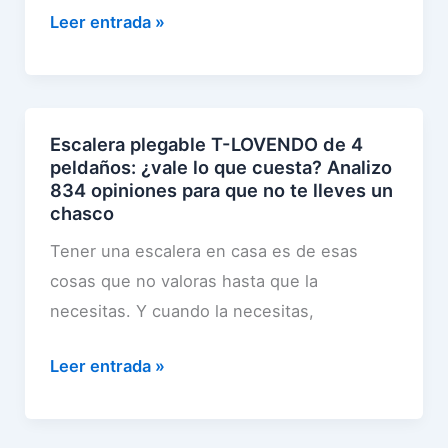
D
Leer entrada »
E
K
O
1
Escalera plegable T-LOVENDO de 4
peldaños: ¿vale lo que cuesta? Analizo
2
834 opiniones para que no te lleves un
6
chasco
p
Tener una escalera en casa es de esas
i
cosas que no valoras hasta que la
e
necesitas. Y cuando la necesitas,
z
a
E
Leer entrada »
s
s
:
c
E