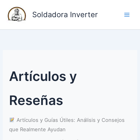
I
Soldadora Inverter
r
a
l
c
o
n
t
Artículos y
e
n
Reseñas
i
d
o
Artículos y Guías Útiles: Análisis y Consejos
que Realmente Ayudan