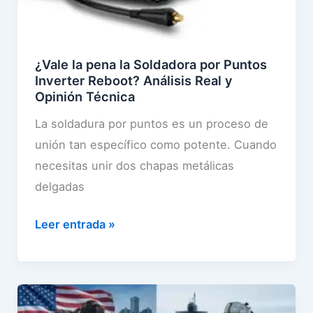
0
e
e
2
A
k
n
0
m
o
1
2
¿Vale la pena la Soldadora por Puntos
p
,
q
6
Inverter Reboot? Análisis Real y
:
¿
u
Opinión Técnica
?
A
P
e
La soldadura por puntos es un proceso de
n
o
D
unión tan específico como potente. Cuando
á
t
e
necesitas unir dos chapas metálicas
l
e
j
delgadas
i
n
a
s
c
K
¿
Leer entrada »
i
i
.
V
s
a
O
a
2
P
.
l
0
r
a
e