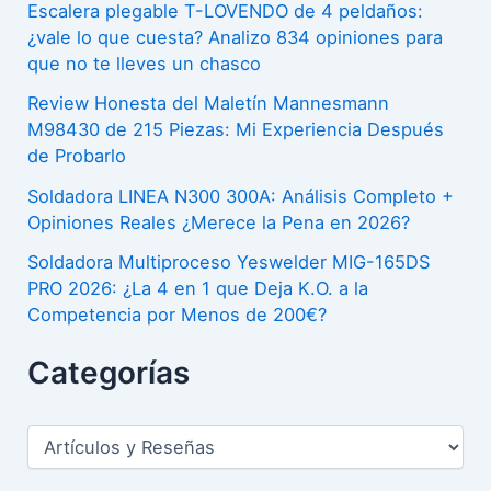
c
a
Escalera plegable T-LOVENDO de 4 peldaños:
r
o
¿vale lo que cuesta? Analizo 834 opiniones para
E
t
que no te lleves un chasco
e
q
e
n
Review Honesta del Maletín Mannesmann
u
r
M98430 de 215 Piezas: Mi Experiencia Después
l
i
de Probarlo
R
a
l
e
Soldadora LINEA N300 300A: Análisis Completo +
H
i
Opiniones Reales ¿Merece la Pena en 2026?
b
i
b
o
Soldadora Multiproceso Yeswelder MIG-165DS
s
r
PRO 2026: ¿La 4 en 1 que Deja K.O. a la
o
t
a
Competencia por Menos de 200€?
t
o
r
?
Categorías
r
P
A
i
r
n
a
C
e
á
a
d
c
t
l