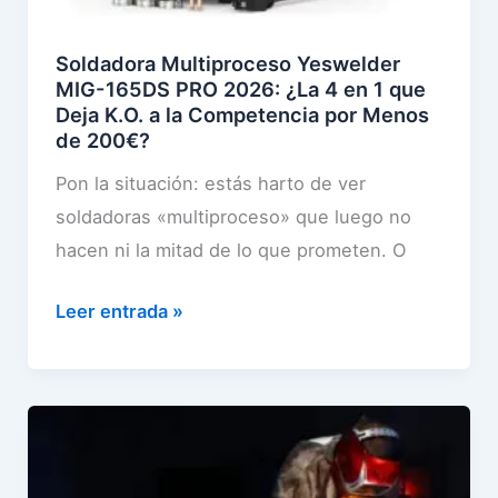
I
m
u
t
N
a
e
Soldadora Multiproceso Yeswelder
a
E
n
s
MIG-165DS PRO 2026: ¿La 4 en 1 que
m
A
n
Deja K.O. a la Competencia por Menos
t
e
de 200€?
N
M
a
n
3
9
?
Pon la situación: estás harto de ver
o
0
8
A
soldadoras «multiproceso» que luego no
s
0
4
n
hacen ni la mitad de lo que prometen. O
d
3
3
a
e
S
Leer entrada »
0
0
l
5
o
0
d
i
0
l
A
e
z
€
d
:
2
o
)
a
A
1
8
d
n
5
3