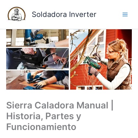
I
Soldadora Inverter
r
a
l
c
o
n
t
e
n
i
Sierra Caladora Manual |
d
Historia, Partes y
o
Funcionamiento