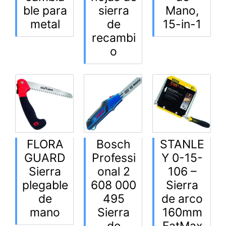
ble para
sierra
Mano,
metal
de
15-in-1
recambi
o
FLORA
Bosch
STANLE
GUARD
Professi
Y 0-15-
Sierra
onal 2
106 –
plegable
608 000
Sierra
de
495
de arco
mano
Sierra
160mm