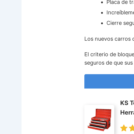
Placa de t
Increíble
Cierre seg
Los nuevos carros 
El criterio de bloq
seguros de que sus
KS T
Herr