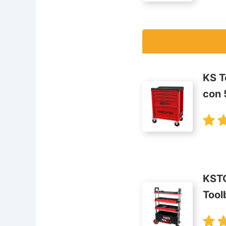
KS T
con 
KSTO
Tool