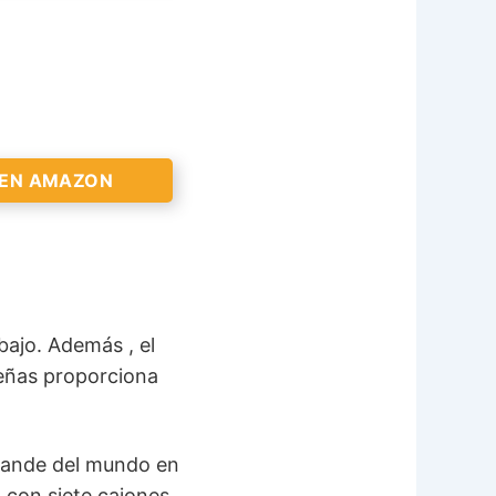
 AMAZON >
 EN AMAZON
bajo. Además , el
 AMAZON >
eñas proporciona
grande del mundo en
 con siete cajones