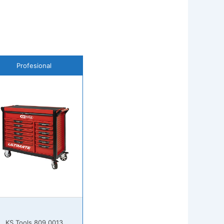
Profesional
KS Tools 809.0013