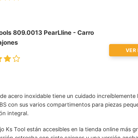
VER EN
ools 809.0013 PearLline - Carro
ajones
VER
 de acero inoxidable tiene un cuidado increíblemente 
VER EN
ABS con sus varios compartimentos para piezas pequ
n integral.
jo Ks Tool están accesibles en la tienda online más 
rsión estrecha con siete cajones y una versión ancha