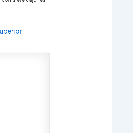
uperior
 AMAZON >
 AMAZON >