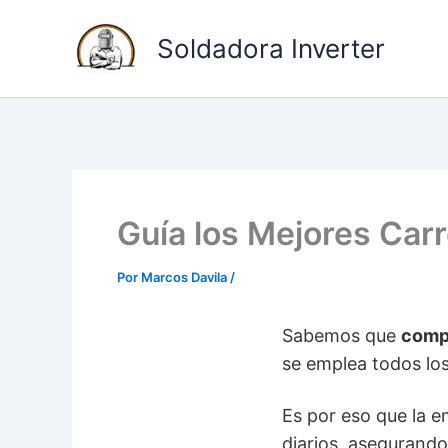
I
Soldadora Inverter
r
a
l
c
o
n
Guía los Mejores Car
t
e
Por
Marcos Davila
/
n
Sabemos que
compr
i
se emplea todos los
d
o
Es por eso que la 
diarios, asegurando 