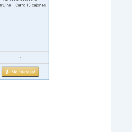
rLline - Carro 13 cajones
-
-
Me interesa!