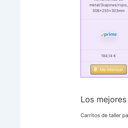
metal/3cajones/rojos,
508x255x303mm
194,14 €
Me interesa!
Los mejores 
Carritos de taller p