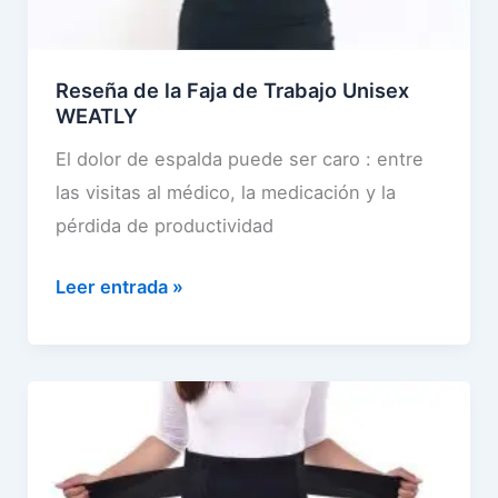
o
d
e
Reseña de la Faja de Trabajo Unisex
l
WEATLY
a
El dolor de espalda puede ser caro : entre
S
las visitas al médico, la medicación y la
o
pérdida de productividad
p
o
R
Leer entrada »
r
e
t
s
e
e
l
ñ
u
a
m
d