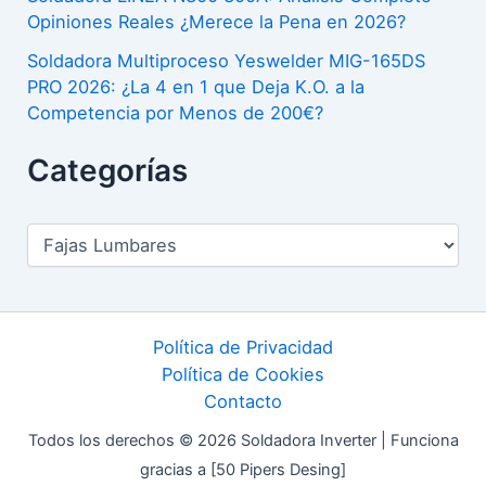
o
r
Opiniones Reales ¿Merece la Pena en 2026?
e
r
t
Soldadora Multiproceso Yeswelder MIG-165DS
L
a
e
PRO 2026: ¿La 4 en 1 que Deja K.O. a la
u
H
b
Competencia por Menos de 200€?
m
o
r
Categorías
b
m
a
a
b
l
r
r
C
Z
a
p
e
F
t
a
y
e
F
g
r
M
o
Política de Privacidad
a
u
r
Política de Cookies
í
e
j
Contacto
a
l
e
s
Todos los derechos © 2026 Soldadora Inverter | Funciona
D
r
gracias a [50 Pipers Desing]