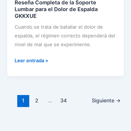
Reseña Completa de la Soporte
C
i
l
Lumbar para el Dolor de Espalda
o
c
GKKXUE
a
r
i
C
Cuando se trata de batallar el dolor de
r
o
i
espalda, el régimen correcto dependerá del
e
s
n
nivel de mal que se experimente.
c
y
t
t
p
R
Leer entrada »
u
o
o
e
r
r
s
s
ó
y
t
e
n
S
u
ñ
l
o
r
1
2
…
34
Siguiente
→
a
u
p
a
C
m
o
Z
o
b
r
F
m
a