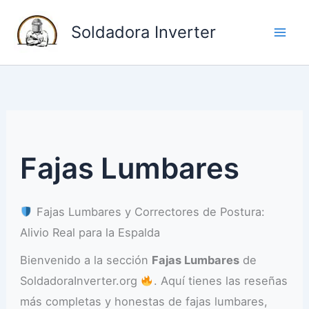
I
Soldadora Inverter
r
a
l
c
o
n
t
Fajas Lumbares
e
n
Fajas Lumbares y Correctores de Postura:
i
Alivio Real para la Espalda
d
o
Bienvenido a la sección
Fajas Lumbares
de
SoldadoraInverter.org
. Aquí tienes las reseñas
más completas y honestas de fajas lumbares,