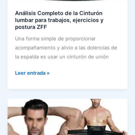
r
e
Análisis Completo de la Cinturón
lumbar para trabajos, ejercicios y
c
postura ZFF
t
Una forma simple de proporcionar
o
acompañamiento y alivio a las dolencias de
r
la espalda es usar un cinturón de unión
y
S
A
Leer entrada »
o
n
p
á
o
l
r
i
t
s
e
i
p