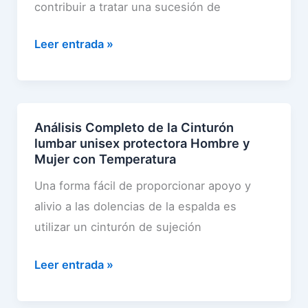
n
contribuir a tratar una sucesión de
b
t
r
A
Leer entrada »
u
a
n
r
l
á
ó
p
l
n
a
i
Análisis Completo de la Cinturón
l
r
lumbar unisex protectora Hombre y
s
u
a
Mujer con Temperatura
i
m
H
Una forma fácil de proporcionar apoyo y
s
b
o
alivio a las dolencias de la espalda es
C
a
m
utilizar un cinturón de sujeción
o
r
b
m
p
r
A
Leer entrada »
p
a
e
n
l
r
y
á