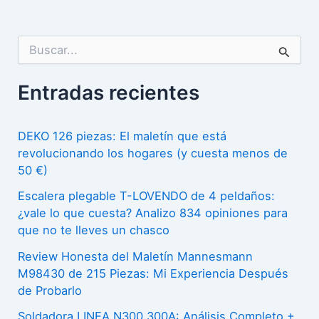
t
F
p
r
e
l
B
u
p
u
e
n
a
s
t
c
i
Entradas recientes
r
a
a
s
a
r
d
p
e
C
DEKO 126 piezas: El maletín que está
o
e
x
revolucionando los hogares (y cuesta menos de
o
r
l
50 €)
:
p
l
a
r
Escalera plegable T-LOVENDO de 4 peldaños:
u
S
¿vale lo que cuesta? Analizo 834 opiniones para
o
m
que no te lleves un chasco
o
t
n
p
Review Honesta del Maletín Mannesmann
e
a
M98430 de 215 Piezas: Mi Experiencia Después
o
c
V
de Probarlo
r
t
e
Soldadora LINEA N300 300A: Análisis Completo +
t