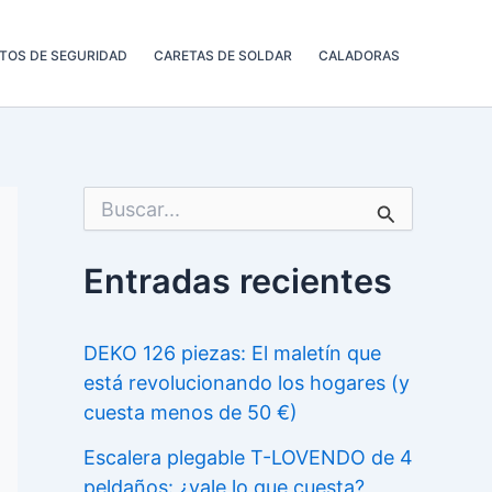
TOS DE SEGURIDAD
CARETAS DE SOLDAR
CALADORAS
B
u
s
c
Entradas recientes
a
r
p
o
DEKO 126 piezas: El maletín que
r
está revolucionando los hogares (y
:
cuesta menos de 50 €)
Escalera plegable T-LOVENDO de 4
peldaños: ¿vale lo que cuesta?