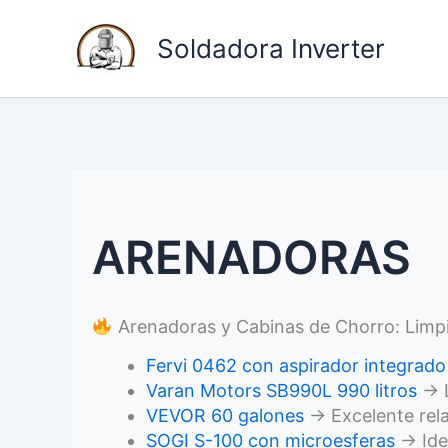
I
Soldadora Inverter
r
a
l
c
o
n
ARENADORAS
t
e
n
Arenadoras y Cabinas de Chorro: Limpie
i
Fervi 0462 con aspirador integrado
d
Varan Motors SB990L 990 litros
→ L
o
VEVOR 60 galones
→ Excelente rela
SOGI S-100 con microesferas
→ Ide