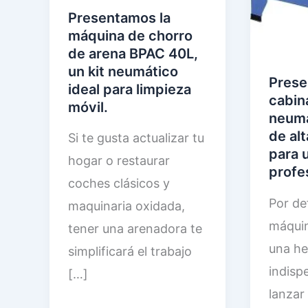
Presentamos la
máquina de chorro
de arena BPAC 40L,
un kit neumático
Prese
ideal para limpieza
cabin
móvil.
neumá
de alt
Si te gusta actualizar tu
para 
hogar o restaurar
profe
coches clásicos y
Por de
maquinaria oxidada,
máquin
tener una arenadora te
una he
simplificará el trabajo
indisp
[…]
lanzar