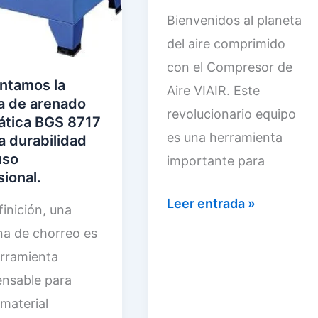
Bienvenidos al planeta
del aire comprimido
con el Compresor de
ntamos la
Aire VIAIR. Este
a de arenado
revolucionario equipo
tica BGS 8717
es una herramienta
a durabilidad
uso
importante para
sional.
A
Leer entrada »
finición, una
n
a de chorreo es
á
rramienta
l
ensable para
i
 material