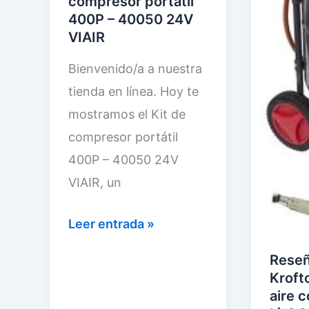
compresor portátil
s
á
400P – 40050 24V
l
VIAIR
q
a
u
Bienvenido/a a nuestra
c
i
tienda en línea. Hoy te
a
n
mostramos el Kit de
b
a
compresor portátil
i
d
400P – 40050 24V
n
e
VIAIR, un
a
c
d
h
A
Leer entrada »
e
o
n
Reseñ
a
r
á
Kroft
r
r
l
aire 