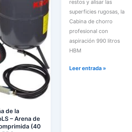
restos y alisar las
r
superficies rugosas, la
e
Cabina de chorro
s
profesional con
o
aspiración 990 litros
r
HBM
p
o
R
Leer entrada »
r
e
t
s
á
e
t
ñ
a de la
i
a
oLS – Arena de
l
comprimida (40
d
V