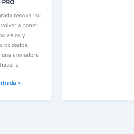
C-PRO
e
I
l
agrada renovar su
A
a
 volver a poner
I
C
os viejos y
R
a
s oxidados,
b
 una arenadora
i
hacerle
n
ntrada »
a
d
e
c
h
o