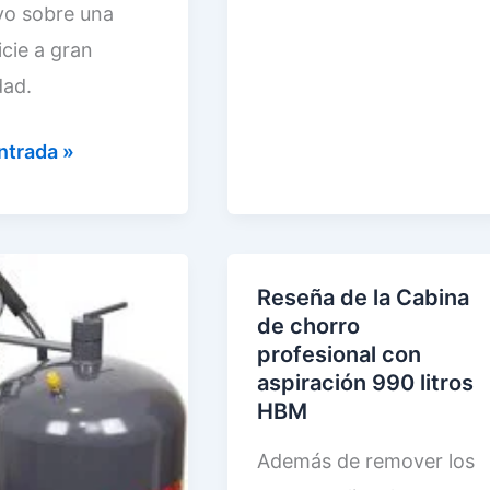
s
vo sobre una
i
icie a gran
s
dad.
d
e
ntrada »
l
4
0
0
Reseña de la Cabina
de chorro
P
profesional con
c
aspiración 990 litros
o
HBM
m
Además de remover los
p