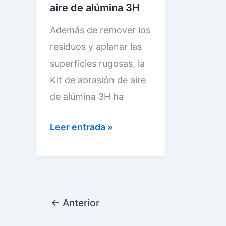
aire de alúmina 3H
B
L
m
d
G
,
p
e
Además de remover los
S
u
r
l
residuos y aplanar las
8
n
e
a
superficies rugosas, la
7
k
s
K
Kit de abrasión de aire
1
i
o
r
de alúmina 3H ha
7
t
r
o
d
n
C
Leer entrada »
p
f
e
e
a
o
t
a
u
r
r
o
l
m
a
t
L
t
á
c
á
S
←
Anterior
a
t
t
t
–
d
i