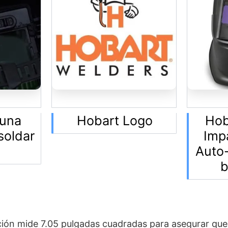
 una
Hobart Logo
Hob
soldar
Imp
t
Auto
b
ación mide 7.05 pulgadas cuadradas para asegurar qu