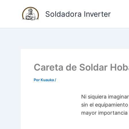
I
Soldadora Inverter
r
a
l
c
o
n
Careta de Soldar Hob
t
e
Por
Kuauka
/
n
Ni siquiera imagina
i
sin el equipamiento
d
mayor importancia p
o