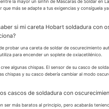
ntre la mayor un sinfín de Máscaras de Soldar en La 
r que más se adapte a tus exigencias y consíguela y
ber si mi careta Hobart soldadura con o
ciona?
de probar una careta de soldar de oscurecimiento aut
utiliza para encender un soplete de oxiacetilénico.
 y cree algunas chispas. El sensor de su casco de sold
as chispas y su casco debería cambiar al modo oscur
los cascos de soldadura con oscurecimie
 ser más baratos al principio, pero acabarás teniend