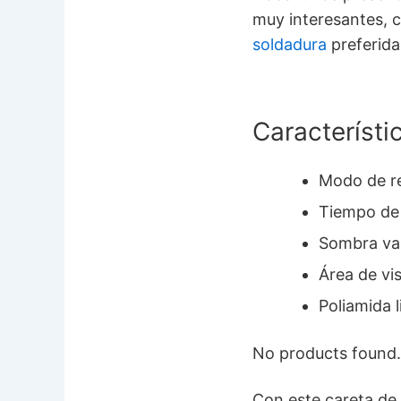
muy interesantes, 
soldadura
preferida
Característi
Modo de re
Tiempo de
Sombra var
Área de vi
Poliamida l
No products found.
Con este careta de