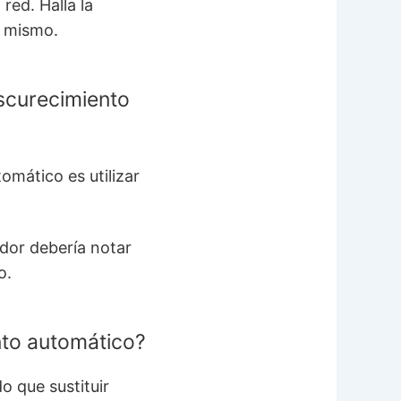
red. Halla la
a mismo.
scurecimiento
omático es utilizar
ador debería notar
o.
nto automático?
o que sustituir