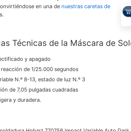
convirtiéndose en una de
nuestras caretas de
s.
cas Técnicas de la Máscara de So
ctificado y apagado
 reacción de 1/25.000 segundos
iable N.º 8-13, estado de luz N.º 3
sión de 7,05 pulgadas cuadradas
igera y duradera.
 soldadura Hobart 770756 Impact Variable Auto Dark,