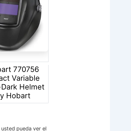
art 770756
act Variable
-Dark Helmet
y Hobart
e usted pueda ver
el