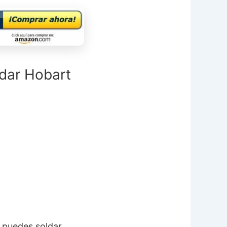
ldar Hobart
 puedes soldar