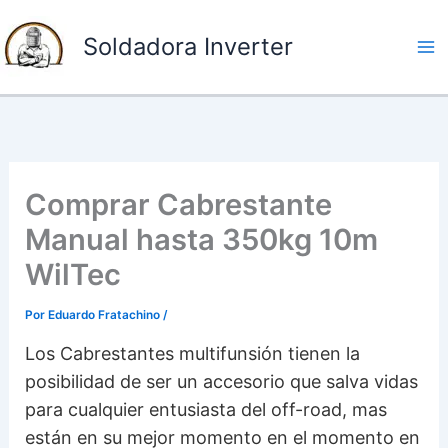
I
Soldadora Inverter
r
a
l
c
o
n
Comprar Cabrestante
t
Manual hasta 350kg 10m
e
WilTec
n
i
Por
Eduardo Fratachino
/
d
Los Cabrestantes multifunsión tienen la
o
posibilidad de ser un accesorio que salva vidas
para cualquier entusiasta del off-road, mas
están en su mejor momento en el momento en