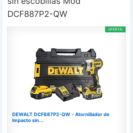
sin escobillas Mod
DCF887P2-QW
OFERTA!
DEWALT DCF887P2-QW - Atornillador de
Impacto sin...