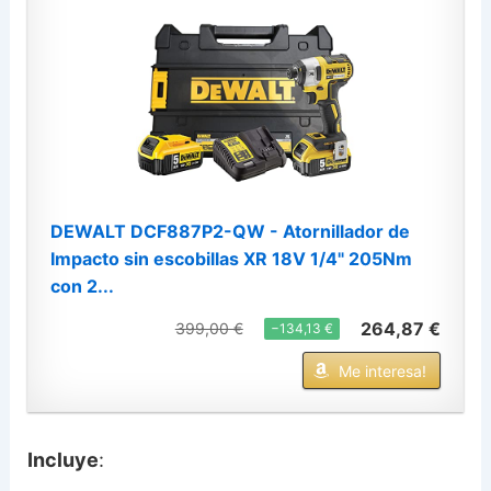
DEWALT DCF887P2-QW - Atornillador de
Impacto sin escobillas XR 18V 1/4" 205Nm
con 2...
264,87 €
399,00 €
−134,13 €
Me interesa!
Incluye
: