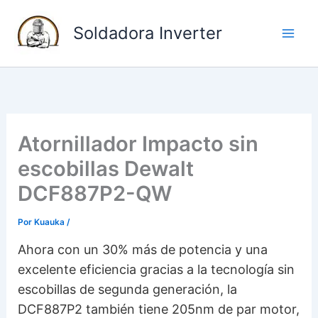
I
Soldadora Inverter
r
a
l
c
o
n
Atornillador Impacto sin
t
escobillas Dewalt
e
DCF887P2-QW
n
i
Por
Kuauka
/
d
Ahora con un 30% más de potencia y una
o
excelente eficiencia gracias a la tecnología sin
escobillas de segunda generación, la
DCF887P2 también tiene 205nm de par motor,